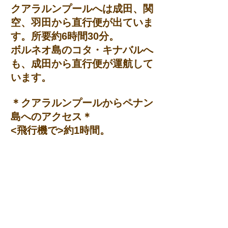
クアラルンプールへは成田、関
空、羽田から直行便が出ていま
す。所要約6時間30分。
ボルネオ島のコタ・キナバルへ
も、成田から直行便が運航して
います。
＊クアラルンプールからペナン
島へのアクセス＊
<飛行機で>約1時間。
<バス・車で>約5～7時間。
<鉄道で>マレー鉄道・KLセン
トラル駅からバタワースまで約
7時間
<バタワースーペナン島間のア
クセス>フェリーで約20分。ペ
ナン大橋を利用しペナン島へ渡